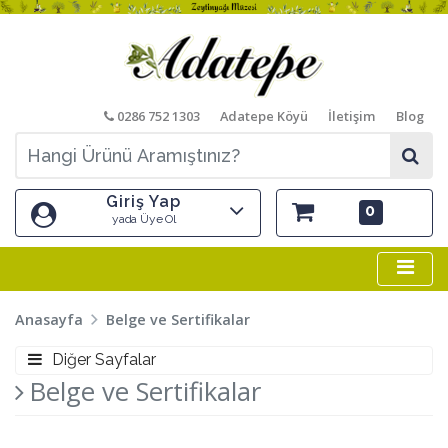
0286 752 1303
Adatepe Köyü
İletişim
Blog
Giriş Yap
0
yada Üye Ol
Anasayfa
Belge ve Sertifikalar
Diğer Sayfalar
Belge ve Sertifikalar
Previous
Next