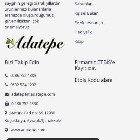
saygının gereği olarak yıllardır
Sabunlar
ürünlerimizi kulananlarla
Kişisel Bakım
aramızda oluşturduğumuz
güven ilişkisini çok
Ev Aksesuarları
önemsiyoruz.
Hediyelik
Kitap
Bizi Takip Edin
Firmamız ETBİS'e
Kayıtlıdır.
0286 752 1303
Etbis Kodu alanı
0532 524 1232
adatepe@adatepe.com
0 286 752 1330
Atatürk Cad no: 59 17980
Küçükkuyu, Ayvacık/Çanakkale
www.adatepe.com