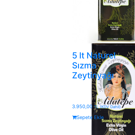
5 lt Naturel
Sızma
Zeytinyağı
3.950,00
TL
(KDV Dahil)
Sepete Ekle