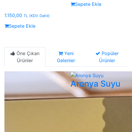
Sepete Ekle
1.150,00
TL
(KDV Dahil)
Sepete Ekle
Öne Çıkan
Yeni
Popüler
Ürünler
Gelenler
Ürünler
Aronya Suyu