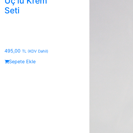
Üç'lü Krem
Seti
495,00
TL
(KDV Dahil)
Sepete Ekle