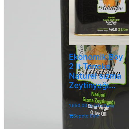
Ekonomik Boy
2 lt Teneke
Naturel sızma
Zeytinyağı...
1.650,00
TL
(KDV Dahil)
Sepete Ekle