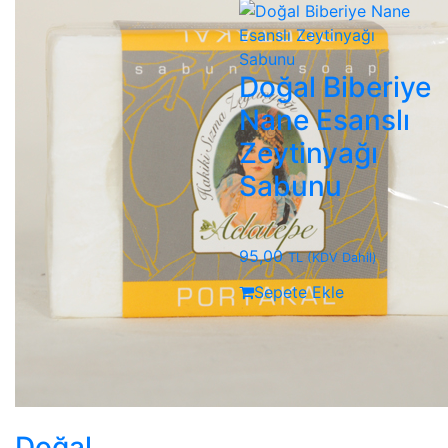
Doğal Biberiye
Nane Esanslı
Zeytinyağı
Sabunu
95,00
TL
(KDV Dahil)
Sepete Ekle
Doğal