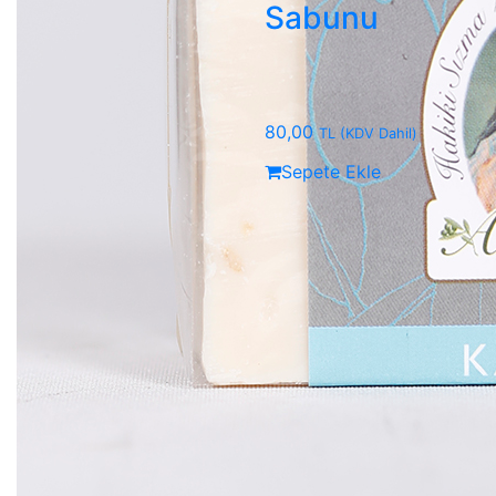
Sabunu
80,00
TL
(KDV Dahil)
Sepete Ekle