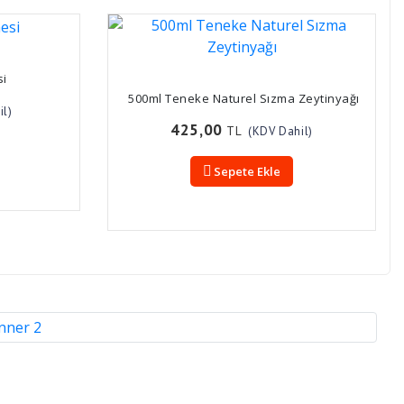
si
500ml Teneke Naturel Sızma Zeytinyağı
il)
425,00
TL
(KDV Dahil)
Sepete Ekle