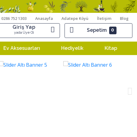
0286 752 1303
Anasayfa
Adatepe Köyü
İletişim
Blog
Giriş Yap
0
Sepetim
yada Üye Ol
Ev Aksesuarları
Hediyelik
Kitap