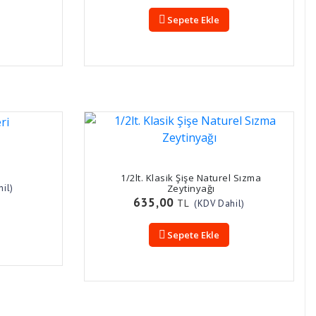
Sepete Ekle
1/2lt. Klasik Şişe Naturel Sızma
il)
Zeytinyağı
635,00
TL
(KDV Dahil)
Sepete Ekle