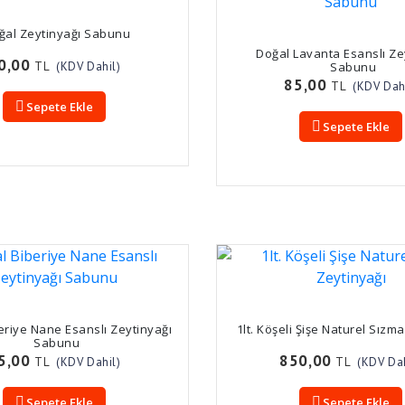
ğal Zeytinyağı Sabunu
Doğal Lavanta Esanslı Ze
0,00
TL
(KDV Dahil)
Sabunu
85,00
TL
(KDV Dah
Sepete Ekle
Sepete Ekle
eriye Nane Esanslı Zeytinyağı
1lt. Köşeli Şişe Naturel Sızm
Sabunu
5,00
850,00
TL
TL
(KDV Dahil)
(KDV Dah
Sepete Ekle
Sepete Ekle