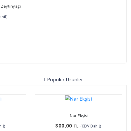
a Zeytinyağı
ahil)
Popüler Ürünler
Nar Ekşisi
800,00
TL
il)
(KDV Dahil)