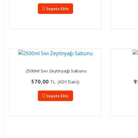
Sepete Ekle
2500ml Sıvı Zeytinyağı Sabunu
570,00
9
TL
(KDV Dahil)
Sepete Ekle