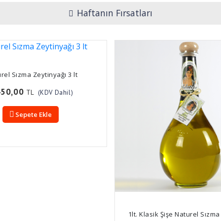
Haftanın Fırsatları
rel Sızma Zeytinyağı 3 lt
450,00
TL
(KDV Dahil)
Sepete Ekle
1lt. Klasik Şişe Naturel Sızm