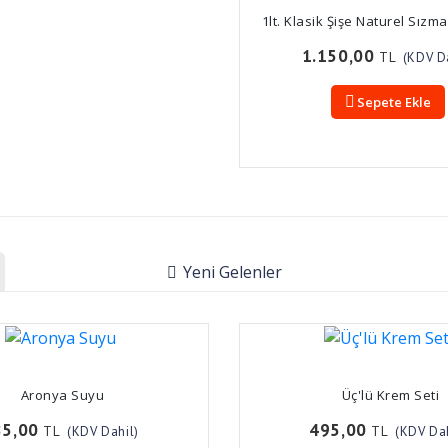
1lt. Klasik Şişe Naturel Sızm
1.150,00
TL
(KDV D
Sepete Ekle
Yeni Gelenler
Aronya Suyu
Üç'lü Krem Seti
85,00
495,00
TL
TL
(KDV Dahil)
(KDV Dah