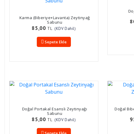
Do
Karma (Biberiye+Lavanta) Zeytinyağ
8
Sabunu
85,00
TL
(KDV Dahil)
Sepete Ekle
Doğal Portakal Esanslı Zeytinyağı
Doğal Bib
Sabunu
85,00
9
TL
(KDV Dahil)
Sepete Ekle