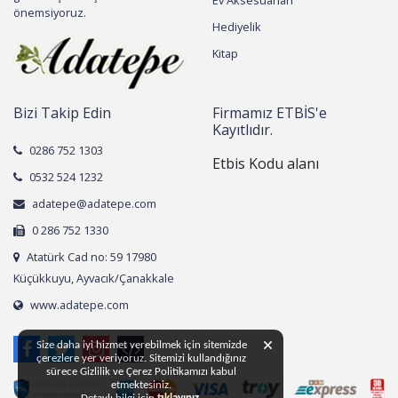
Ev Aksesuarları
önemsiyoruz.
Hediyelik
Kitap
Bizi Takip Edin
Firmamız ETBİS'e
Kayıtlıdır.
0286 752 1303
Etbis Kodu alanı
0532 524 1232
adatepe@adatepe.com
0 286 752 1330
Atatürk Cad no: 59 17980
Küçükkuyu, Ayvacık/Çanakkale
www.adatepe.com
Size daha iyi hizmet verebilmek için sitemizde
çerezlere yer veriyoruz. Sitemizi kullandığınız
sürece Gizlilik ve Çerez Politikamızı kabul
etmektesiniz.