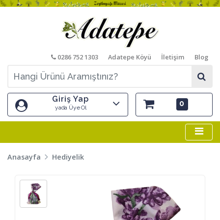
0286 752 1303
Adatepe Köyü
İletişim
Blog
Giriş Yap
0
yada Üye Ol
Anasayfa
Hediyelik