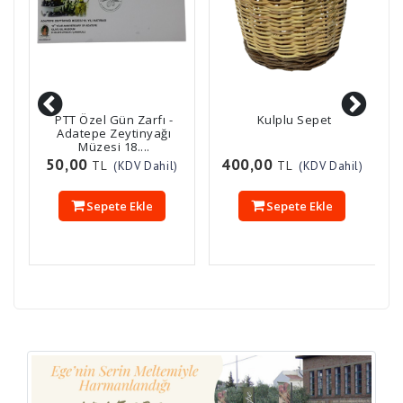
PTT Özel Gün Zarfı -
Kulplu Sepet
Adatepe Zeytinyağı
Müzesi 18....
50,00
400,00
TL
TL
)
(KDV Dahil)
(KDV Dahil)
Sepete Ekle
Sepete Ekle