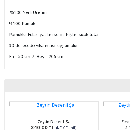
%100 Yerli Üretim
%100 Pamuk
Pamuklu Fular yazları serin, Kışları sıcak tutar
30 derecede yıkanması uygun olur
En - 50 cm / Boy -205 cm
Zeytin Desenli Şal
Zeyt
840,00
3
TL
(KDV Dahil)