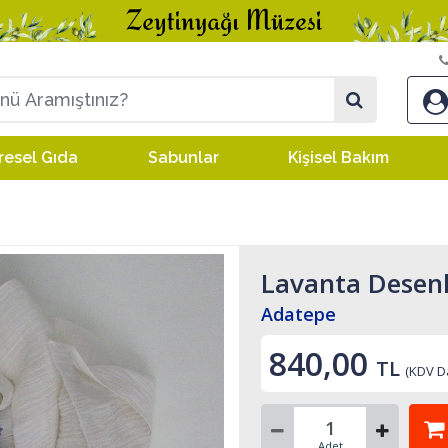
resel Gıda
Sabunlar
Kişisel Bakım
Lavanta Desenl
Adatepe
840,00
TL
(KDV Da
Adet