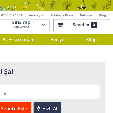
0286 752 1303
Anasayfa
Adatepe Köyü
İletişim
Blog
Giriş Yap
0
Sepetim
yada Üye Ol
Ev Aksesuarları
Hediyelik
Kitap
i Şal
hil)
Sepete Ekle
Hızlı Al