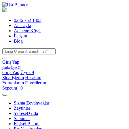
0286 752 1303
Anasayfa
Adatepe Köyü
İletişim
Blog
Giriş Yap
yada Üye Ol
Giriş Yap
Üye Ol
Siparişlerim
Hesabım
Yorumlarım
Favorilerim
Sepetim
0
Sızma Zeytinyağlar
Zeytinler
Yöresel Gıda
Sabunlar
Kişisel Bakım
Ev Aksesuarları