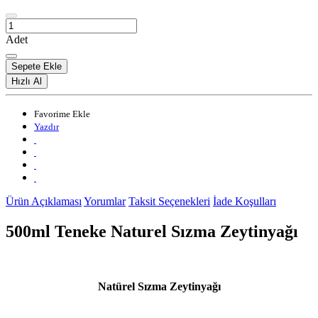
Adet
Sepete Ekle
Hızlı Al
Favorime Ekle
Yazdır
Ürün Açıklaması
Yorumlar
Taksit Seçenekleri
İade Koşulları
500ml Teneke Naturel Sızma Zeytinyağı
Natürel Sızma Zeytinyağı