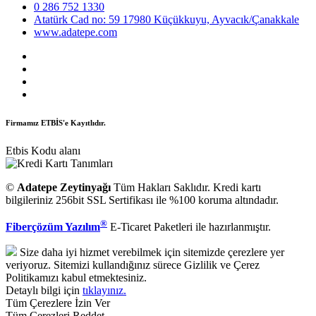
0 286 752 1330
Atatürk Cad no: 59 17980 Küçükkuyu, Ayvacık/Çanakkale
www.adatepe.com
Firmamız ETBİS'e Kayıtlıdır.
Etbis Kodu alanı
©
Adatepe Zeytinyağı
Tüm Hakları Saklıdır. Kredi kartı
bilgileriniz 256bit SSL Sertifikası ile %100 koruma altındadır.
®
Fiberçözüm Yazılım
E-Ticaret Paketleri ile hazırlanmıştır.
Size daha iyi hizmet verebilmek için sitemizde çerezlere yer
veriyoruz. Sitemizi kullandığınız sürece Gizlilik ve Çerez
Politikamızı kabul etmektesiniz.
Detaylı bilgi için
tıklayınız.
Tüm Çerezlere İzin Ver
Tüm Çerezleri Reddet