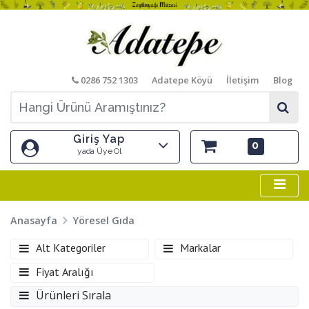
0286 752 1303
Adatepe Köyü
İletişim
Blog
Giriş Yap
0
yada Üye Ol
Anasayfa
Yöresel Gıda
Alt Kategoriler
Markalar
Fiyat Aralığı
Ürünleri Sırala