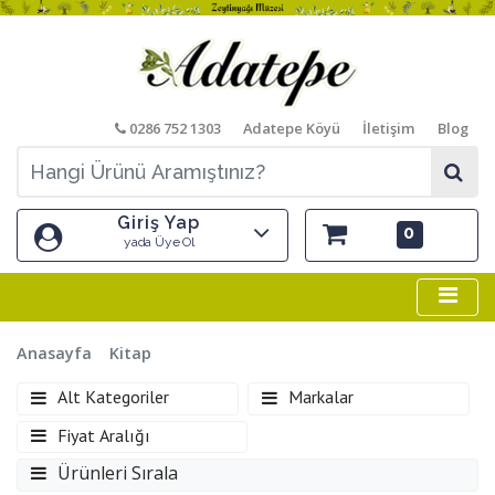
0286 752 1303
Adatepe Köyü
İletişim
Blog
Giriş Yap
0
yada Üye Ol
Anasayfa
Kitap
Alt Kategoriler
Markalar
Fiyat Aralığı
Ürünleri Sırala