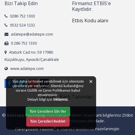
Bizi Takip Edin
Firmamız ETBİS'e
Kayıtlıdır.
0286 752 1303
Etbis Kodu alanı
0532 524 1232
adatepe@adatepe.com
0 286 752 1330
Atatürk Cad no: 59 17980
Küçükkuyu, Ayvacık/Çanakkale
www.adatepe.com
Size daha iyi hizmet verebilmek için sitemizde
çerezlere yer veriyoruz. Sitemizi kullandığınız
sürece Gizlilik ve Çerez Politikamızı kabul
etmektesiniz.
Detaylı bilgi için
tıklayınız.
Tüm Çerezlere İzin Ver
©
Adatepe Zeytinyağı
Tüm Hakları Saklıdır. Kredi kartı bilgileriniz 256bit
SSL Sertifikası ile %100 koruma altındadır.
Tüm Çerezleri Reddet
®
Fiberçözüm Yazılım
E-Ticaret Paketleri ile hazırlanmıştır.