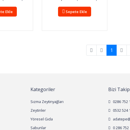
te Ekle
Sepete Ekle
1
Kategoriler
Bizi Takip
Sızma Zeytinyağları
0286 752 
Zeytinler
0532 524 
Yöresel Gıda
adatepe@
Sabunlar
0 286 752