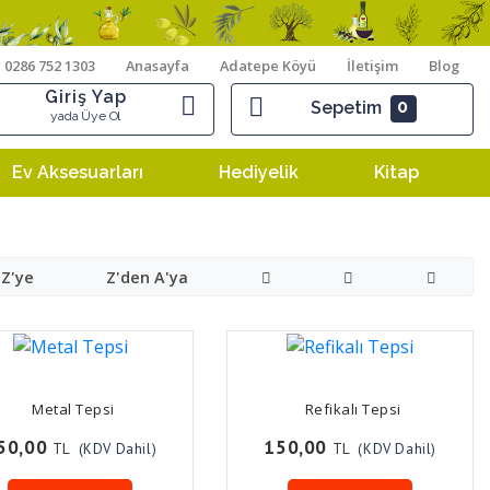
0286 752 1303
Anasayfa
Adatepe Köyü
İletişim
Blog
Giriş Yap
0
Sepetim
yada Üye Ol
Ev Aksesuarları
Hediyelik
Kitap
 Z'ye
Z'den A'ya
Metal Tepsi
Refikalı Tepsi
50,00
150,00
TL
TL
(KDV Dahil)
(KDV Dahil)