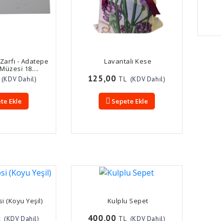
Zarfı - Adatepe
Lavantalı Kese
Müzesi 18....
125,00
TL
(KDV Dahil)
(KDV Dahil)
te Ekle
Sepete Ekle
si (Koyu Yeşil)
Kulplu Sepet
400,00
L
TL
(KDV Dahil)
(KDV Dahil)